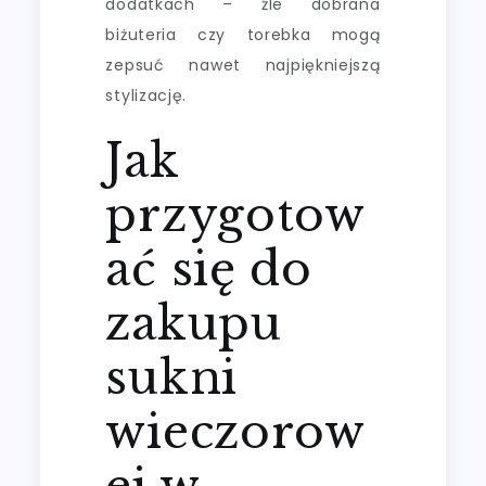
dodatkach – źle dobrana
biżuteria czy torebka mogą
zepsuć nawet najpiękniejszą
stylizację.
Jak
przygotow
ać się do
zakupu
sukni
wieczorow
ej w