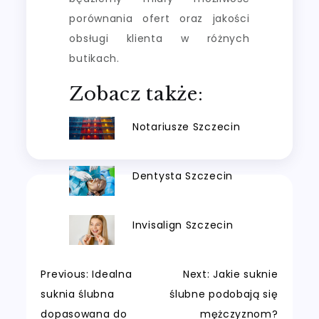
porównania ofert oraz jakości
obsługi klienta w różnych
butikach.
Zobacz także:
Notariusze Szczecin
Dentysta Szczecin
Invisalign Szczecin
Nawigacja
Previous:
Idealna
Next:
Jakie suknie
suknia ślubna
ślubne podobają się
wpisu
dopasowana do
mężczyznom?