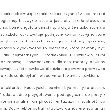
 dziecka obejmują szeroki zakres czynników, od metod
ogicznej. Niezwykle istotne jest, aby szkoła stosowała
, które angażują dzieci i sprawiają, że nauka staje się
czy szkoła wykorzystuje podejście komunikacyjne, które
 języka w codziennych sytuacjach. Zabawy językowe,
e materiały dydaktyczne to elementy, które powinny być
e dla najmłodszych. Przedszkolaki i uczniowie szkół
rzez zabawę i doświadczenie, dlatego metody powinny
rozwoju. Szkoła językowa dla dziecka powinna promować
 do zadawania pytań i eksperymentowania z językiem.
lektorska. Nauczyciele powinni być nie tylko biegli w
ać odpowiednie przygotowanie pedagogiczne do pracy z
nterpersonalne, cierpliwość, entuzjazm i zdolność do
mi. Dobry lektor potrafi stworzyć atmosferę zaufania i