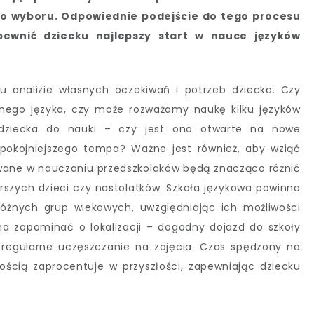
o wyboru. Odpowiednie podejście do tego procesu
pewnić dziecku najlepszy start w nauce języków
u analizie własnych oczekiwań i potrzeb dziecka. Czy
nego języka, czy może rozważamy naukę kilku języków
 dziecka do nauki – czy jest ono otwarte na nowe
pokojniejszego tempa? Ważne jest również, aby wziąć
wane w nauczaniu przedszkolaków będą znacząco różnić
rszych dzieci czy nastolatków. Szkoła językowa powinna
żnych grup wiekowych, uwzględniając ich możliwości
a zapominać o lokalizacji – dogodny dojazd do szkoły
i regularne uczęszczanie na zajęcia. Czas spędzony na
nością zaprocentuje w przyszłości, zapewniając dziecku