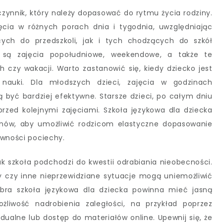
zynnik, który należy dopasować do rytmu życia rodziny.
ęcia w różnych porach dnia i tygodnia, uwzględniając
cych do przedszkoli, jak i tych chodzących do szkół
 są zajęcia popołudniowe, weekendowe, a także te
h czy wakacji. Warto zastanowić się, kiedy dziecko jest
nauki. Dla młodszych dzieci, zajęcia w godzinach
być bardziej efektywne. Starsze dzieci, po całym dniu
zed kolejnymi zajęciami. Szkoła językowa dla dziecka
nów, aby umożliwić rodzicom elastyczne dopasowanie
ywności pociechy.
ak szkoła podchodzi do kwestii odrabiania nieobecności.
 czy inne nieprzewidziane sytuacje mogą uniemożliwić
obra szkoła językowa dla dziecka powinna mieć jasną
żliwość nadrobienia zaległości, na przykład poprzez
idualne lub dostęp do materiałów online. Upewnij się, że