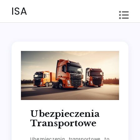
Skip
ISA
to
content
Ubezpieczenia
Transportowe
Ubezpieczenia transportowe to