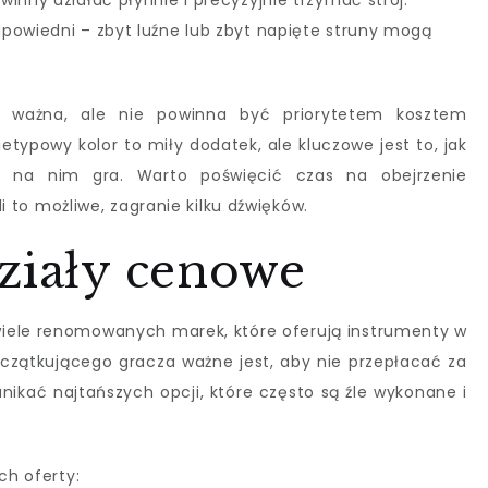
winny działać płynnie i precyzyjnie trzymać strój.
powiedni – zbyt luźne lub zbyt napięte struny mogą
ie ważna, ale nie powinna być priorytetem kosztem
ietypowy kolor to miły dodatek, ale kluczowe jest to, jak
ę na nim gra. Warto poświęcić czas na obejrzenie
li to możliwe, zagranie kilku dźwięków.
ziały cenowe
wiele renomowanych marek, które oferują instrumenty w
czątkującego gracza ważne jest, aby nie przepłacać za
nikać najtańszych opcji, które często są źle wykonane i
ch oferty: