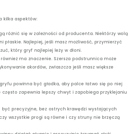
 kilka aspektów:
mogą różnić się w zależności od producenta. Niektórzy wolą
ni płaskie. Najlepiej, jeśli masz możliwość, przymierzyć
uć, który gryf najlepiej leży w dłoni.
ć również ma znaczenie. Szersza podstrunnica może
wykonywanie akordów, zwłaszcza jeśli masz większe
 gryfu powinna być gładka, aby palce łatwo się po niej
 często zapewnia lepszy chwyt i zapobiega przyklejaniu
o być precyzyjne, bez ostrych krawędzi wystających
zy wszystkie progi są równe i czy struny nie brzęczą