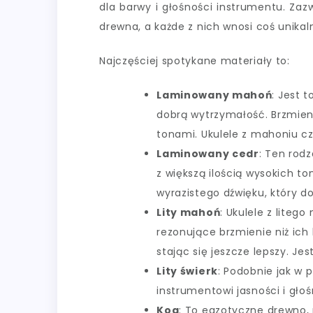
dla barwy i głośności instrumentu. Za
drewna, a każde z nich wnosi coś unikal
Najczęściej spotykane materiały to:
Laminowany mahoń
: Jest 
dobrą wytrzymałość. Brzmieni
tonami. Ukulele z mahoniu cz
Laminowany cedr
: Ten rodz
z większą ilością wysokich to
wyrazistego dźwięku, który do
Lity mahoń
: Ukulele z liteg
rezonujące brzmienie niż ich
stając się jeszcze lepszy. Jes
Lity świerk
: Podobnie jak w p
instrumentowi jasności i gło
Koa
: To egzotyczne drewno, 