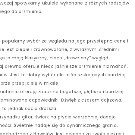
zwyczaj spotykamy ukulele wykonane z różnych rodzajów
nego do brzmienia.
to popularny wybór ze względu na jego przystępną cenę i
e jest ciepłe i zrównoważone, z wyraźnymi średnimi
ęsto mają klasyczny, nieco „drewniany” wygląd.
aj drewna oferuje nieco jaśniejsze brzmienie niż mahoń,
nów. Jest to dobry wybór dla osób szukających bardziej
brze przebija się w miksie.
o mahoniu oferują znacznie bogatsze, głębsze i bardziej
 laminowane odpowiedniki. Dźwięk z czasem dojrzewa,
t to jednak opcja droższa.
rzypadku gitar, świerk na płycie wierzchniej dodaje
śności. Świetnie nadaje się do dynamicznego grania.
pochodzące z Hawajów, jest cenione za swoje piękno i