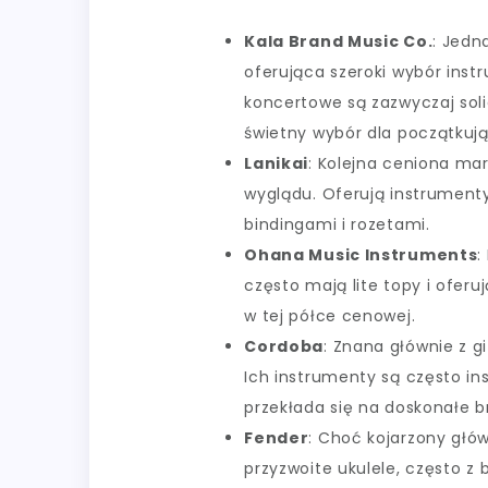
Kala Brand Music Co.
: Jedn
oferująca szeroki wybór ins
koncertowe są zazwyczaj sol
świetny wybór dla początkuj
Lanikai
: Kolejna ceniona mar
wyglądu. Oferują instrument
bindingami i rozetami.
Ohana Music Instruments
:
często mają lite topy i oferu
w tej półce cenowej.
Cordoba
: Znana głównie z gi
Ich instrumenty są często in
przekłada się na doskonałe b
Fender
: Choć kojarzony głów
przyzwoite ukulele, często z