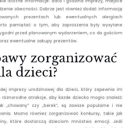
kie istotne informacje: data i godzina imprezy, miejsce
rdzenie obecności. Dobrze jest również dodać informację
owanych prezentach lub ewentualnych alergiach
arto pamiętać o tym, aby zaproszenia były wysyłane
a tygodni przed planowanym wydarzeniem, co da gościom
 oraz ewentualne zakupy prezentów.
abawy zorganizować
la dzieci?
ej imprezy urodzinowej dla dzieci, który zapewnia im
 różnorodne atrakcje, aby każde dziecko mogło znaleźć
jak „chowany” czy „berek”, są zawsze popularne i nie
nia. Można również zorganizować konkursy, takie jak
iny, które dostarczą dzieciom mnóstwo emocji. Jeśli