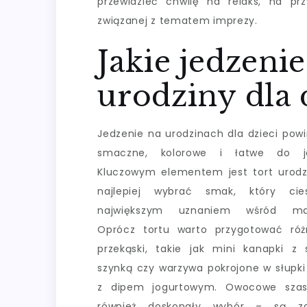
przewidzieć chwilę na relaks, na pr
związanej z tematem imprezy.
Jakie jedzeni
urodziny dla 
Jedzenie na urodzinach dla dzieci pow
smaczne, kolorowe i łatwe do je
Kluczowym elementem jest tort urod
najlepiej wybrać smak, który cie
największym uznaniem wśród ma
Oprócz tortu warto przygotować róż
przekąski, takie jak mini kanapki z
szynką czy warzywa pokrojone w słupk
z dipem jogurtowym. Owocowe szasz
również doskonały wybór – są z