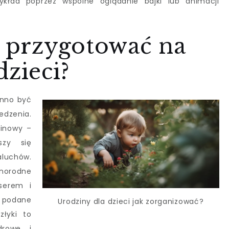
zykład poprzez wspólne oglądanie bajki lub animacji
e przygotować na
dzieci?
inno być
dzenia.
zinowy –
szy się
luchów.
norodne
 serem i
i podane
Urodziny dla dzieci jak zorganizować?
łyki to
drowe i