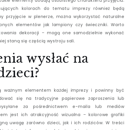
takie elementy dodają osobistego charakteru przyjęciu.
sujących kolorach do tematu imprezy również będą
my przyjęcie w plenerze, można wykorzystać naturalne
obnych elementów jak lampiony czy świeczniki. Warto
otowania dekoracji – mogą one samodzielnie wykonać
ej staną się częścią wystroju sali.
enia wysłać na
dzieci?
 są ważnym elementem każdej imprezy i powinny być
dować się na tradycyjne papierowe zaproszenia lub
 wysyłane za pośrednictwem e-maila lub mediów
m jest ich atrakcyjność wizualna – kolorowe grafiki
gną uwagę zarówno dzieci, jak i ich rodziców. W treści