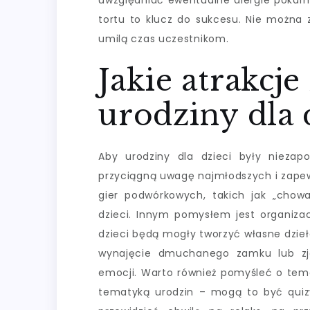
uwzględniać ewentualne alergie pokar
tortu to klucz do sukcesu. Nie można 
umilą czas uczestnikom.
Jakie atrakcj
urodziny dla 
Aby urodziny dla dzieci były niezap
przyciągną uwagę najmłodszych i zape
gier podwórkowych, takich jak „chow
dzieci. Innym pomysłem jest organizac
dzieci będą mogły tworzyć własne dzieła
wynajęcie dmuchanego zamku lub zje
emocji. Warto również pomyśleć o tem
tematyką urodzin – mogą to być quizy