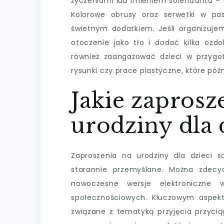
życzeniami lub imieniem solenizanta – 
Kolorowe obrusy oraz serwetki w pa
świetnym dodatkiem. Jeśli organizuje
otoczenie jako tło i dodać kilka ozd
również zaangażować dzieci w przyg
rysunki czy prace plastyczne, które późni
Jakie zaprosz
urodziny dla 
Zaproszenia na urodziny dla dzieci
starannie przemyślane. Można zdecy
nowoczesne wersje elektroniczne
społecznościowych. Kluczowym aspekte
związane z tematyką przyjęcia przycią