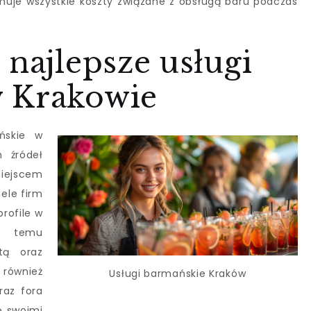
ejmuje wszystkie koszty związane z obsługą baru podczas
 najlepsze usługi
 Krakowie
ńskie w
h źródeł
miejscem
ele firm
rofile w
ki temu
tą oraz
również
Usługi barmańskie Kraków
raz fora
ę swoimi