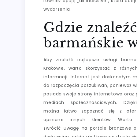
również opcję „all inclusive”, która ob
wydarzenia.
Gdzie znaleźć
barmańskie w
Aby znaleźć najlepsze usługi barma
Krakowie, warto skorzystać z różnyc
informacji. Internet jest doskonałym 
do rozpoczęcia poszukiwań, ponieważ wi
posiada swoje strony internetowe oraz p
mediach społecznościowych. Dzię
można łatwo zapoznać się z ofer
opiniami innych klientów. Warto 
zwrócić uwagę na portale branżowe o
dyskusyjne, gdzie użytkownicy dzielą si