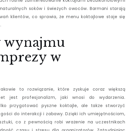
tach rośnie zainteresowanie koktajlami bezalkoholowymi
naturalnych soków i świeżych owoców. Barmani starają
wań klientów, co sprawia, że menu koktajlowe staje się
.
ty wynajmu
imprezy w
owie to rozwiązanie, które zyskuje coraz większą
t jest profesjonalizm, jaki wnosi do wydarzenia.
lko przygotować pyszne koktajle, ale także stworzyć
ości do interakcji i zabawy. Dzięki ich umiejętnościom,
sztuki, co z pewnością robi wrażenie na uczestnikach
ędność czasu i stresu dla organizatorów. Zatrudniając