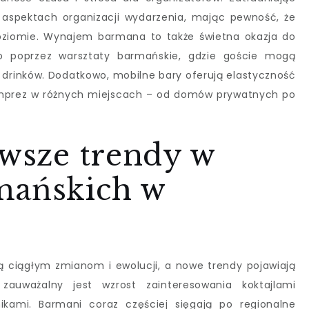
aspektach organizacji wydarzenia, mając pewność, że
oziomie. Wynajem barmana to także świetna okazja do
 poprzez warsztaty barmańskie, gdzie goście mogą
drinków. Dodatkowo, mobilne bary oferują elastyczność
ę imprez w różnych miejscach – od domów prywatnych po
owsze trendy w
mańskich w
ą ciągłym zmianom i ewolucji, a nowe trendy pojawiają
 zauważalny jest wzrost zainteresowania koktajlami
nikami. Barmani coraz częściej sięgają po regionalne