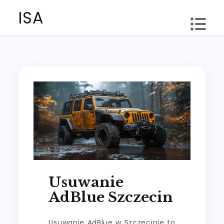
Skip
ISA
to
content
Usuwanie
AdBlue Szczecin
Usuwanie AdBlue w Szczecinie to