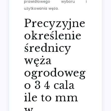
prawidłowego wyboru i
użytkowania węża.
Precyzyjne
określenie
średnicy
węża
ogrodoweg
o 3 4 cala
ile to mm
w