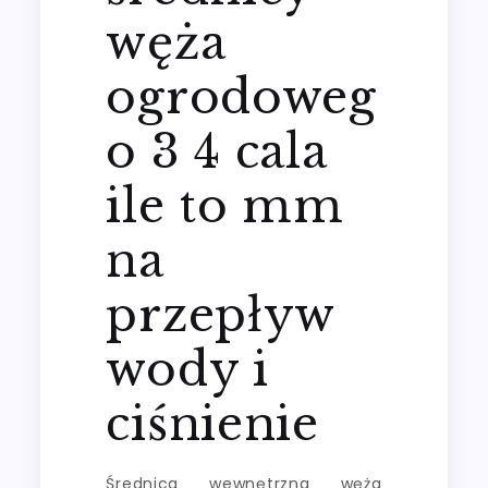
węża
ogrodoweg
o 3 4 cala
ile to mm
na
przepływ
wody i
ciśnienie
Średnica wewnętrzna węża