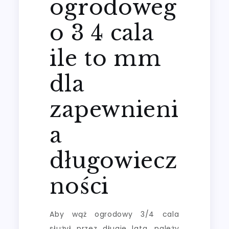
ogrodoweg
o 3 4 cala
ile to mm
dla
zapewnieni
a
długowiecz
ności
Aby wąż ogrodowy 3/4 cala
służył przez długie lata, należy