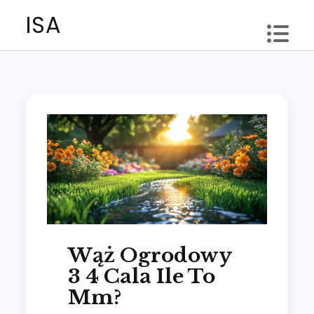
Skip
ISA
to
content
Wąż Ogrodowy
3 4 Cala Ile To
Mm?