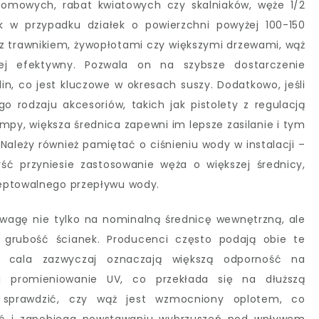
domowych, rabat kwiatowych czy skalniaków, węże 1/2
 w przypadku działek o powierzchni powyżej 100-150
 trawnikiem, żywopłotami czy większymi drzewami, wąż
ej efektywny. Pozwala on na szybsze dostarczenie
lin, co jest kluczowe w okresach suszy. Dodatkowo, jeśli
 rodzaju akcesoriów, takich jak pistolety z regulacją
mpy, większa średnica zapewni im lepsze zasilanie i tym
ależy również pamiętać o ciśnieniu wody w instalacji –
yść przyniesie zastosowanie węża o większej średnicy,
ceptowalnego przepływu wody.
uwagę nie tylko na nominalną średnicę wewnętrzną, ale
 grubość ścianek. Producenci często podają obie te
4 cala zazwyczaj oznaczają większą odporność na
i promieniowanie UV, co przekłada się na dłuższą
ż sprawdzić, czy wąż jest wzmocniony oplotem, co