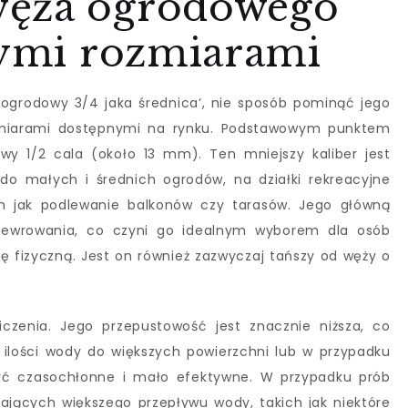
węża ogrodowego
nymi rozmiarami
ogrodowy 3/4 jaka średnica’, nie sposób pominąć jego
zmiarami dostępnymi na rynku. Podstawowym punktem
wy 1/2 cala (około 13 mm). Ten mniejszy kaliber jest
do małych i średnich ogrodów, na działki rekreacyjne
h jak podlewanie balkonów czy tarasów. Jego główną
anewrowania, co czyni go idealnym wyborem dla osób
ę fizyczną. Jest on również zazwyczaj tańszy od węży o
czenia. Jego przepustowość jest znacznie niższa, co
 ilości wody do większych powierzchni lub w przypadku
 być czasochłonne i mało efektywne. W przypadku prób
jących większego przepływu wody, takich jak niektóre