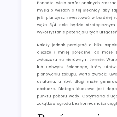
Ponadto, wiele profesjonalnych zrasza
myślą o wężach o tej średnicy, aby zap
jeśli planujesz inwestować w bardziej
węża 3/4 cala będzie strategicznym
wykorzystanie potencjału tych urządzeń
Należy jednak pamiętać o kilku aspe
cięższe i mniej poręczne, co może s
zwłaszcza na nierównym terenie. War
lub uchwytu ściennego, który ułatw
planowaniu zakupu, warto zwrócić uwa
działania, a zbyt długi może generow
obsłudze. Dlatego kluczowe jest dopa
punktu poboru wody. Optymalna długo
zakątków ogrodu bez konieczności ciągł