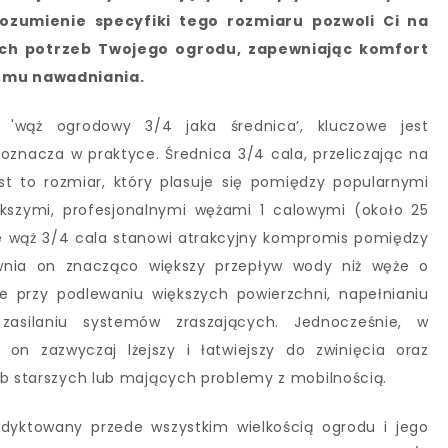
ozumienie specyfiki tego rozmiaru pozwoli Ci na
ch potrzeb Twojego ogrodu, zapewniając komfort
emu nawadniania.
'wąż ogrodowy 3/4 jaka średnica’, kluczowe jest
oznacza w praktyce. Średnica 3/4 cala, przeliczając na
st to rozmiar, który plasuje się pomiędzy popularnymi
kszymi, profesjonalnymi wężami 1 calowymi (około 25
e wąż 3/4 cala stanowi atrakcyjny kompromis pomiędzy
nia on znacząco większy przepływ wody niż węże o
ne przy podlewaniu większych powierzchni, napełnianiu
silaniu systemów zraszających. Jednocześnie, w
on zazwyczaj lżejszy i łatwiejszy do zwinięcia oraz
ób starszych lub mających problemy z mobilnością.
dyktowany przede wszystkim wielkością ogrodu i jego