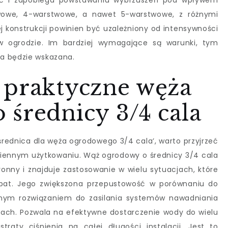
ść i zapobiega powstawaniu wybrzuszeń pod wpływem
twowe, 4-warstwowe, a nawet 5-warstwowe, z różnymi
j konstrukcji powinien być uzależniony od intensywności
w ogrodzie. Im bardziej wymagające są warunki, tym
a będzie wskazana.
 praktyczne węża
średnicy 3/4 cala
 średnica dla węża ogrodowego 3/4 cala’, warto przyjrzeć
dziennym użytkowaniu. Wąż ogrodowy o średnicy 3/4 cala
onny i znajduje zastosowanie w wielu sytuacjach, które
abat. Jego zwiększona przepustowość w porównaniu do
alnym rozwiązaniem do zasilania systemów nawadniania
ach. Pozwala na efektywne dostarczenie wody do wielu
traty ciśnienia na całej długości instalacji. Jest to