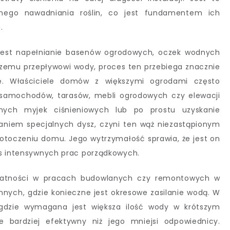
nego nawadniania roślin, co jest fundamentem ich
.
jest napełnianie basenów ogrodowych, oczek wodnych
szemu przepływowi wody, proces ten przebiega znacznie
gię. Właściciele domów z większymi ogrodami często
 samochodów, tarasów, mebli ogrodowych czy elewacji
lnych myjek ciśnieniowych lub po prostu uzyskanie
niem specjalnych dysz, czyni ten wąż niezastąpionym
otoczeniu domu. Jego wytrzymałość sprawia, że jest on
as intensywnych prac porządkowych.
datności w pracach budowlanych czy remontowych w
mnych, gdzie konieczne jest okresowe zasilanie wodą. W
 gdzie wymagana jest większa ilość wody w krótszym
e bardziej efektywny niż jego mniejsi odpowiednicy.