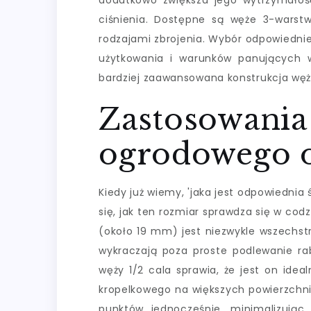
dodatkowo zwiększa jego wytrzymało
ciśnienia. Dostępne są węże 3-wars
rodzajami zbrojenia. Wybór odpowiednie
użytkowania i warunków panujących 
bardziej zaawansowana konstrukcja węż
Zastosowania
ogrodowego o 
Kiedy już wiemy, 'jaka jest odpowiednia
się, jak ten rozmiar sprawdza się w co
(około 19 mm) jest niezwykle wszechstr
wykraczają poza proste podlewanie r
węży 1/2 cala sprawia, że jest on ide
kropelkowego na większych powierzchni
punktów jednocześnie, minimalizując s