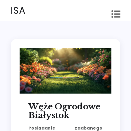
Skip
ISA
to
content
Węże Ogrodowe
Białystok
Posiadanie zadbanego