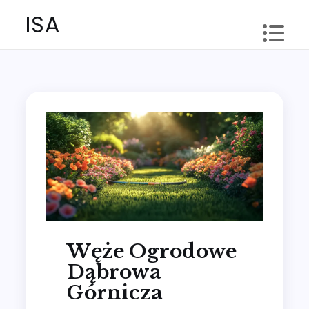
Skip
ISA
to
content
Węże Ogrodowe
Dąbrowa
Górnicza