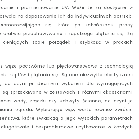
ręcanie i promieniowanie UV. Węże te są dostępne w
pozwala na dopasowanie ich do indywidualnych potrzeb.
morozwijające się, które po zakończeniu pracy
e ułatwia przechowywanie i zapobiega plątaniu się. Są
b ceniących sobie porządek i szybkość w pracach
eż węże poczwórne lub pięciowarstwowe z technologią
iu supłów i plątaniu się. Są one niezwykle elastyczne i
y, co czyni je idealnym wyborem dla wymagających
o są sprzedawane w zestawach z różnymi akcesoriami,
mienia wody, złączki czy uchwyty ścienne, co czyni je
ania ogrodu. Wybierając wąż, warto również zwrócić
czeństwa, które świadczą o jego wysokich parametrach
c długotrwałe i bezproblemowe użytkowanie w każdych