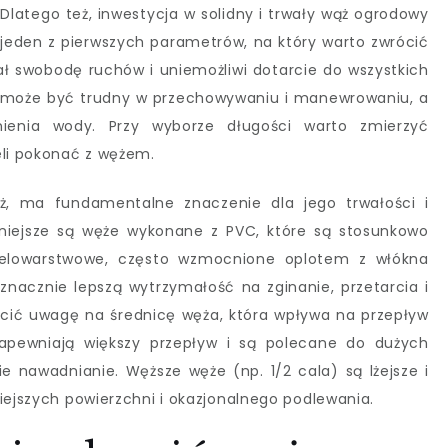
Dlatego też, inwestycja w solidny i trwały wąż ogrodowy
o jeden z pierwszych parametrów, na który warto zwrócić
ał swobodę ruchów i uniemożliwi dotarcie do wszystkich
t może być trudny w przechowywaniu i manewrowaniu, a
nienia wody. Przy wyborze długości warto zmierzyć
eli pokonać z wężem.
ąż, ma fundamentalne znaczenie dla jego trwałości i
rniejsze są węże wykonane z PVC, które są stosunkowo
wielowarstwowe, często wzmocnione oplotem z włókna
znacznie lepszą wytrzymałość na zginanie, przetarcia i
cić uwagę na średnicę węża, która wpływa na przepływ
apewniają większy przepływ i są polecane do dużych
 nawadnianie. Węższe węże (np. 1/2 cala) są lżejsze i
iejszych powierzchni i okazjonalnego podlewania.