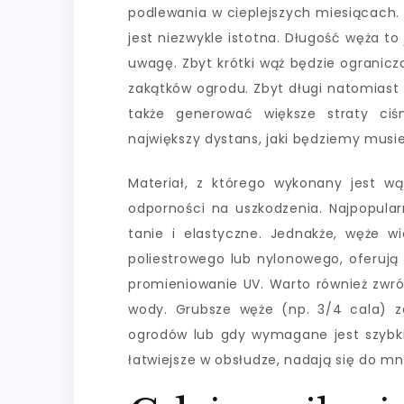
podlewania w cieplejszych miesiącach. 
jest niezwykle istotna. Długość węża t
uwagę. Zbyt krótki wąż będzie ogranicz
zakątków ogrodu. Zbyt długi natomias
także generować większe straty ciś
największy dystans, jaki będziemy musi
Materiał, z którego wykonany jest w
odporności na uszkodzenia. Najpopula
tanie i elastyczne. Jednakże, węże 
poliestrowego lub nylonowego, oferują 
promieniowanie UV. Warto również zwró
wody. Grubsze węże (np. 3/4 cala) z
ogrodów lub gdy wymagane jest szybkie
łatwiejsze w obsłudze, nadają się do mn