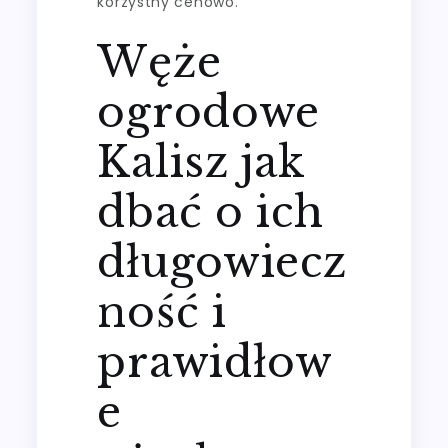
korzystny cenowo.
Węże
ogrodowe
Kalisz jak
dbać o ich
długowiecz
ność i
prawidłow
e