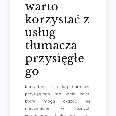
warto
korzystać z
usług
tłumacza
przysięgłe
go
Korzystanie z usług tłumacza
przysięgłego ma wiele zalet,
które mogą okazać się
nieocenione w różnych
sytuacjach życiowych oraz