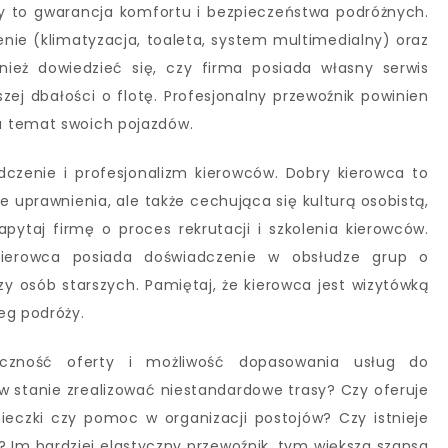
 to gwarancja komfortu i bezpieczeństwa podróżnych.
nie (klimatyzacja, toaleta, system multimedialny) oraz
ież dowiedzieć się, czy firma posiada własny serwis
ej dbałości o flotę. Profesjonalny przewoźnik powinien
a temat swoich pojazdów.
czenie i profesjonalizm kierowców. Dobry kierowca to
 uprawnienia, ale także cechująca się kulturą osobistą,
apytaj firmę o proces rekrutacji i szkolenia kierowców.
kierowca posiada doświadczenie w obsłudze grup o
zy osób starszych. Pamiętaj, że kierowca jest wizytówką
eg podróży.
czność oferty i możliwość dopasowania usług do
 w stanie zrealizować niestandardowe trasy? Czy oferuje
cieczki czy pomoc w organizacji postojów? Czy istnieje
Im bardziej elastyczny przewoźnik, tym większa szansa