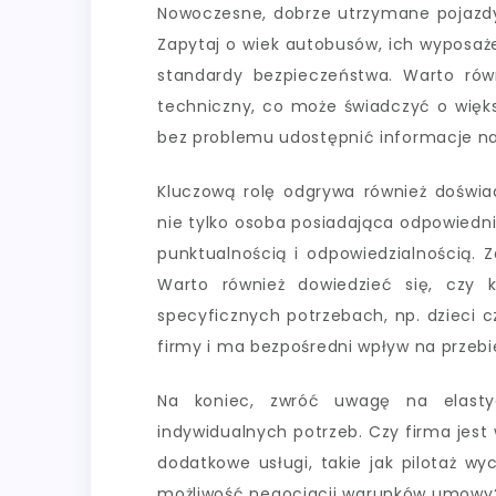
Nowoczesne, dobrze utrzymane pojazdy
Zapytaj o wiek autobusów, ich wyposaże
standardy bezpieczeństwa. Warto równ
techniczny, co może świadczyć o większ
bez problemu udostępnić informacje n
Kluczową rolę odgrywa również doświad
nie tylko osoba posiadająca odpowiednie
punktualnością i odpowiedzialnością. Z
Warto również dowiedzieć się, czy 
specyficznych potrzebach, np. dzieci c
firmy i ma bezpośredni wpływ na przebi
Na koniec, zwróć uwagę na elasty
indywidualnych potrzeb. Czy firma jest
dodatkowe usługi, takie jak pilotaż wy
możliwość negocjacji warunków umowy? 