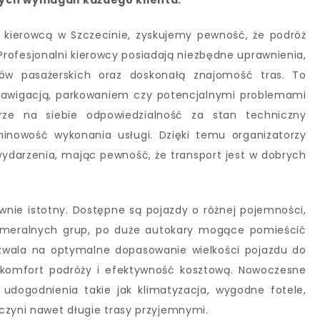
lnych wymagań każdego klienta.
kierowcą w Szczecinie, zyskujemy pewność, że podróż
 Profesjonalni kierowcy posiadają niezbędne uprawnienia,
ów pasażerskich oraz doskonałą znajomość tras. To
nawigacją, parkowaniem czy potencjalnymi problemami
rze na siebie odpowiedzialność za stan techniczny
minowość wykonania usługi. Dzięki temu organizatorzy
ydarzenia, mając pewność, że transport jest w dobrych
nie istotny. Dostępne są pojazdy o różnej pojemności,
ameralnych grup, po duże autokary mogące pomieścić
ozwala na optymalne dopasowanie wielkości pojazdu do
a komfort podróży i efektywność kosztową. Nowoczesne
dogodnienia takie jak klimatyzacja, wygodne fotele,
czyni nawet długie trasy przyjemnymi.