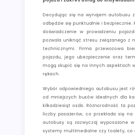
pojazd i zakres usług do indywidua
Decydując się na wynajem autobusu z 
odbędzie się punktualnie i bezpiecznie.
doświadczenie w prowadzeniu pojazd
pozwala uniknąć stresu związanego z 
technicznymi. Firma przewozowa bie
pojazdu, jego ubezpieczenie oraz ter
mogą skupić się na innych aspektach w
rękach.
Wybór odpowiedniego autobusu jest rów
od mniejszych busów idealnych dla k
kilkadziesiąt osób. Różnorodność ta p
liczby pasażerów, co przekłada się n
autobusy są zazwyczaj wyposażone w u
systemy multimedialne czy toalety, co 