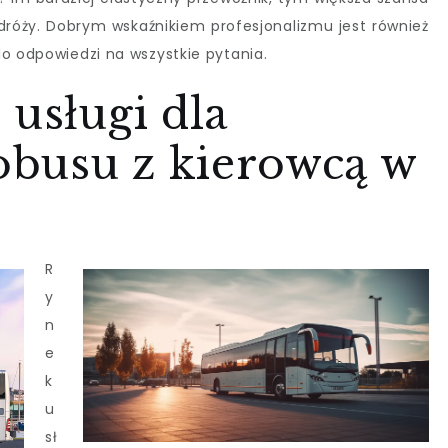
dróży. Dobrym wskaźnikiem profesjonalizmu jest również
do odpowiedzi na wszystkie pytania.
 usługi dla
busu z kierowcą w
R
y
n
e
k
u
sł