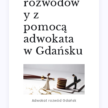
rozwodow
y z
pomocą
adwokata
w Gdańsku
Adwokat rozwód Gdańsk