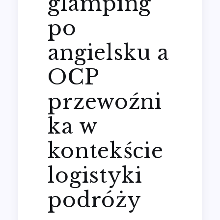
glamping
po
angielsku a
OCP
przewoźni
ka w
kontekście
logistyki
podróży