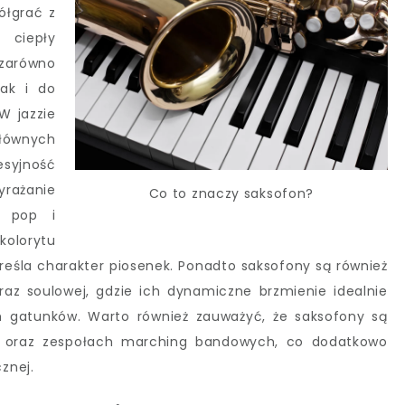
ółgrać z
 ciepły
 zarówno
jak i do
W jazzie
ównych
esyjność
rażanie
Co to znaczy saksofon?
e pop i
kolorytu
eśla charakter piosenek. Ponadto saksofony są również
z soulowej, gdzie ich dynamiczne brzmienie idealnie
ch gatunków. Warto również zauważyć, że saksofony są
h oraz zespołach marching bandowych, co dodatkowo
znej.