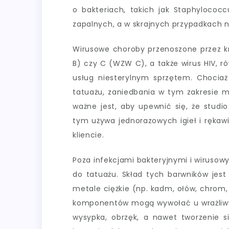
o bakteriach, takich jak Staphyloco
zapalnych, a w skrajnych przypadkach 
Wirusowe choroby przenoszone przez kr
B) czy C (WZW C), a także wirus HIV, r
usług niesterylnym sprzętem. Chocia
tatuażu, zaniedbania w tym zakresie m
ważne jest, aby upewnić się, że studi
tym używa jednorazowych igieł i rękaw
kliencie.
Poza infekcjami bakteryjnymi i wirusow
do tatuażu. Skład tych barwników jest
metale ciężkie (np. kadm, ołów, chrom, 
komponentów mogą wywołać u wrażliwych
wysypka, obrzęk, a nawet tworzenie s