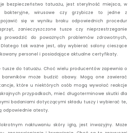
e bezpieczeństwo tatuażu, jest sterylność miejsca, w
a bakteryjne, wirusowe czy grzybicze to jedne z
 pojawić się w wyniku braku odpowiednich procedur
sprzęt, zanieczyszczone tusze czy nieprzestrzeganie
gą prowadzić do poważnych problemów zdrowotnych,
Dlatego tak ważne jest, aby wybierać salony cieszące
fikowany personel i posiadające aktualne certyfikaty.
tusze do tatuażu. Choć wielu producentów zapewnia o
ych barwników może budzić obawy. Mogą one zawierać
stancje, które u niektórych osób mogą wywołać reakcje
w skrajnych przypadkach, mieć długoterminowe skutki dla
nymi badaniami dotyczącymi składu tuszy i wybierać te,
ją odpowiednie atesty.
okrotnym nakłuwaniu skóry igłą, jest inwazyjny. Może