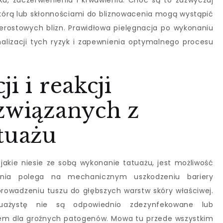
u, zaczerwienienia i krwawienia. Choć są to zazwyczaj
 skórą lub skłonnościami do bliznowacenia mogą wystąpić
zerostowych blizn. Prawidłowa pielęgnacja po wykonaniu
alizacji tych ryzyk i zapewnienia optymalnego procesu
i i reakcji
związanych z
tuażu
jakie niesie ze sobą wykonanie tatuażu, jest możliwość
wania polega na mechanicznym uszkodzeniu bariery
wprowadzeniu tuszu do głębszych warstw skóry właściwej.
tuażystę nie są odpowiednio zdezynfekowane lub
rem dla groźnych patogenów. Mowa tu przede wszystkim