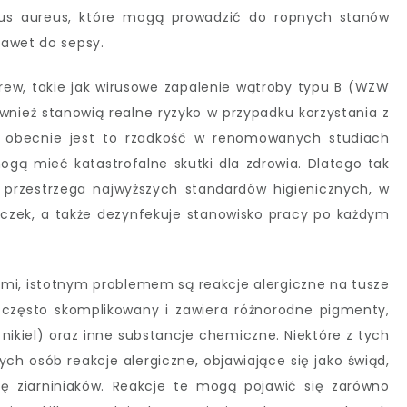
ccus aureus, które mogą prowadzić do ropnych stanów
nawet do sepsy.
ew, takie jak wirusowe zapalenie wątroby typu B (WZW
ównież stanowią realne ryzyko w przypadku korzystania z
ż obecnie jest to rzadkość w renomowanych studiach
ogą mieć katastrofalne skutki dla zdrowia. Dlatego tak
o przestrzega najwyższych standardów higienicznych, w
iczek, a także dezynfekuje stanowisko pracy po każdym
ymi, istotnym problemem są reakcje alergiczne na tusze
 często skomplikowany i zawiera różnorodne pigmenty,
nikiel) oraz inne substancje chemiczne. Niektóre z tych
 osób reakcje alergiczne, objawiające się jako świąd,
ię ziarniniaków. Reakcje te mogą pojawić się zarówno