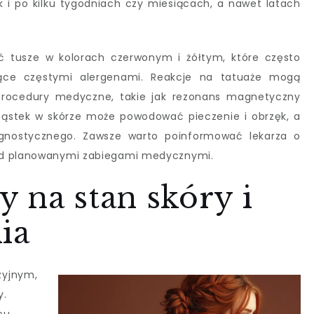
k i po kilku tygodniach czy miesiącach, a nawet latach
 tusze w kolorach czerwonym i żółtym, które często
będące częstymi alergenami. Reakcje na tatuaże mogą
 procedury medyczne, takie jak rezonans magnetyczny
ząstek w skórze może powodować pieczenie i obrzęk, a
gnostycznego. Zawsze warto poinformować lekarza o
ed planowanymi zabiegami medycznymi.
 na stan skóry i
ia
zyjnym,
y.