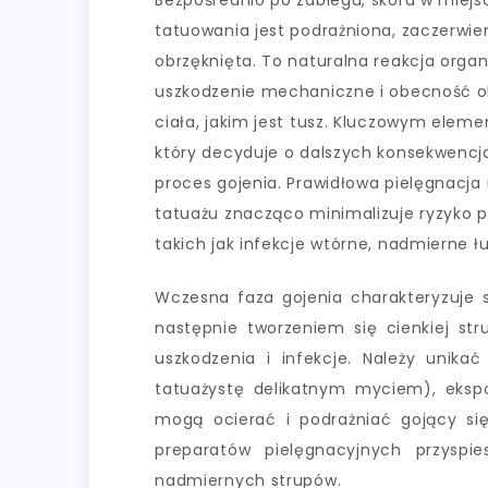
Bezpośrednio po zabiegu, skóra w miejs
tatuowania jest podrażniona, zaczerwien
obrzęknięta. To naturalna reakcja orga
uszkodzenie mechaniczne i obecność 
ciała, jakim jest tusz. Kluczowym elem
który decyduje o dalszych konsekwencja
proces gojenia. Prawidłowa pielęgnacja
tatuażu znacząco minimalizuje ryzyko p
takich jak infekcje wtórne, nadmierne łu
Wczesna faza gojenia charakteryzuje s
następnie tworzeniem się cienkiej str
uszkodzenia i infekcje. Należy unik
tatuażystę delikatnym myciem), ekspo
mogą ocierać i podrażniać gojący się
preparatów pielęgnacyjnych przyspi
nadmiernych strupów.