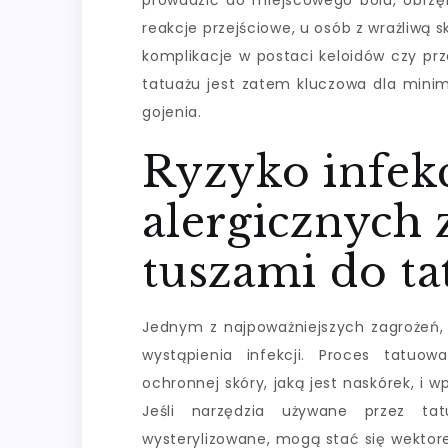
prowadzić do miejscowego bólu, obrzęk
reakcje przejściowe, u osób z wrażliwą
komplikacje w postaci keloidów czy pr
tatuażu jest zatem kluczowa dla minim
gojenia.
Ryzyko infekcj
alergicznych 
tuszami do ta
Jednym z najpoważniejszych zagrożeń, 
wystąpienia infekcji. Proces tatuo
ochronnej skóry, jaką jest naskórek, i 
Jeśli narzędzia używane przez ta
wysterylizowane, mogą stać się wekto