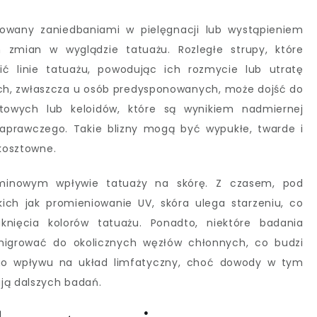
dowany zaniedbaniami w pielęgnacji lub wystąpieniem
h zmian w wyglądzie tatuażu. Rozległe strupy, które
ć linie tatuażu, powodując ich rozmycie lub utratę
ch, zwłaszcza u osób predysponowanych, może dojść do
stowych lub keloidów, które są wynikiem nadmiernej
aprawczego. Takie blizny mogą być wypukłe, twarde i
 kosztowne.
rminowym wpływie tatuaży na skórę. Z czasem, pod
ch jak promieniowanie UV, skóra ulega starzeniu, co
nięcia kolorów tatuażu. Ponadto, niektóre badania
migrować do okolicznych węzłów chłonnych, co budzi
o wpływu na układ limfatyczny, choć dowody w tym
ją dalszych badań.