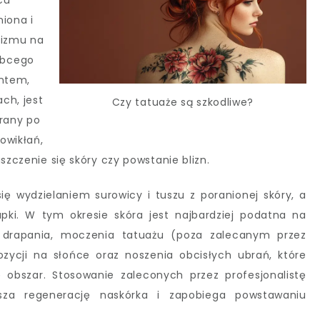
cu
iona i
nizmu na
obcego
entem,
ch, jest
Czy tatuaże są szkodliwe?
 rany po
owikłań,
szczenie się skóry czy powstanie blizn.
ię wydzielaniem surowicy i tuszu z poranionej skóry, a
upki. W tym okresie skóra jest najbardziej podatna na
ać drapania, moczenia tatuażu (poza zalecanym przez
zycji na słońce oraz noszenia obcisłych ubrań, które
 obszar. Stosowanie zaleconych przez profesjonalistę
esza regenerację naskórka i zapobiega powstawaniu