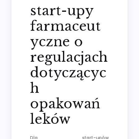
start-upy
farmaceut
yczne o
regulacjach
dotyczącyc
h
opakowań
leków
Dla start-upów