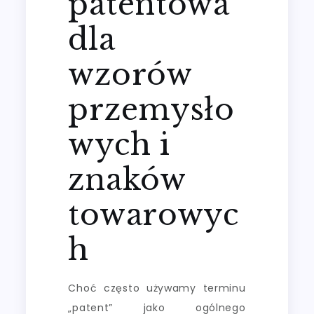
patentowa
dla
wzorów
przemysło
wych i
znaków
towarowyc
h
Choć często używamy terminu
„patent” jako ogólnego