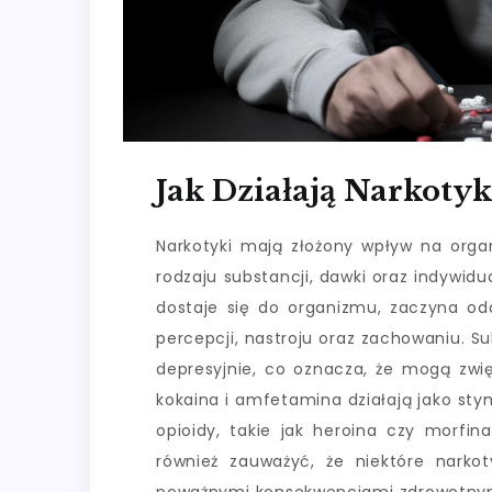
Jak Działają Narkoty
Narkotyki mają złożony wpływ na orga
rodzaju substancji, dawki oraz indywi
dostaje się do organizmu, zaczyna o
percepcji, nastroju oraz zachowaniu. 
depresyjnie, co oznacza, że mogą zw
kokaina i amfetamina działają jako stym
opioidy, takie jak heroina czy morfin
również zauważyć, że niektóre narko