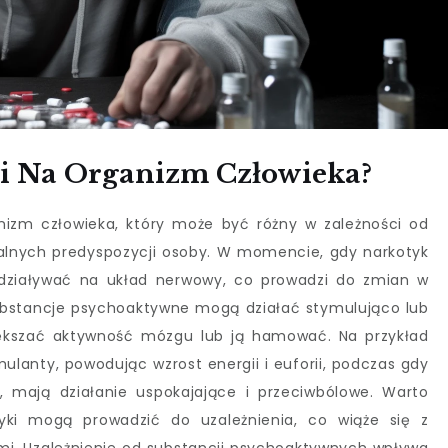
ki Na Organizm Człowieka?
nizm człowieka, który może być różny w zależności od
dualnych predyspozycji osoby. W momencie, gdy narkotyk
ddziaływać na układ nerwowy, co prowadzi do zmian w
Substancje psychoaktywne mogą działać stymulująco lub
iększać aktywność mózgu lub ją hamować. Na przykład
ulanty, powodując wzrost energii i euforii, podczas gdy
a, mają działanie uspokajające i przeciwbólowe. Warto
tyki mogą prowadzić do uzależnienia, co wiąże się z