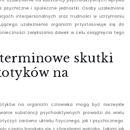
. Uzależnienie od substancji psychoaktywnych wpływa
że psychiczne i społeczne jednostki. Osoby uzależnione
cjach interpersonalnych oraz trudności w utrzymaniu
ującego uzależnienia organizm przystosowuje się do
onieczności zwiększania dawek w celu osiągnięcia tego
oterminowe skutki
rkotyków na
rkotyków na organizm człowieka mogą być niezwykle
ywanie substancji psychoaktywnych prowadzi do wielu
yczyć zarówno układu fizycznego, jak i psychicznego.
olu często borykają się z chorobami wątroby, takimi jak