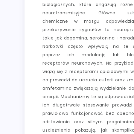
biologicznych, które angażują różn
neurotransmisyjne. Główne sub
chemiczne w mózgu odpowiedzia
przekazywanie sygnałów to neuroprze
takie jak dopamina, serotonina i noradr
Narkotyki często wpływają na te 
poprzez ich modulację lub blo
receptorów neuronowych. Na przykład
wiążą się z receptorami opioidowymi 
co prowadzi do uczucia euforii oraz zmn
amfetamina zwiększają wydzielanie d
energii. Mechanizmy te są odpowiedzia
ich długotrwałe stosowanie prowadz
prawidłowo funkcjonować bez obecnoś
odstawienia oraz silnym pragnienie
uzależnienia pokazują, jak skompli