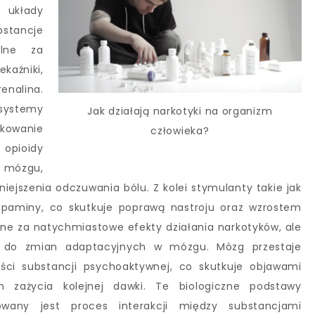
e układy
stancje
lne za
kaźniki,
enalina.
systemy
Jak działają narkotyki na organizm
kowanie
człowieka?
 opioidy
w mózgu,
iejszenia odczuwania bólu. Z kolei stymulanty takie jak
opaminy, co skutkuje poprawą nastroju oraz wzrostem
lne za natychmiastowe efekty działania narkotyków, ale
i do zmian adaptacyjnych w mózgu. Mózg przestaje
ci substancji psychoaktywnej, co skutkuje objawami
m zażycia kolejnej dawki. Te biologiczne podstawy
kowany jest proces interakcji między substancjami