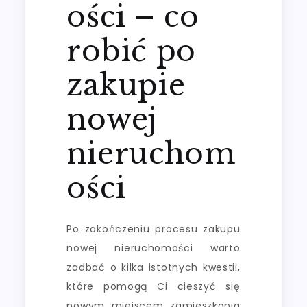
ości – co
robić po
zakupie
nowej
nieruchom
ości
Po zakończeniu procesu zakupu
nowej nieruchomości warto
zadbać o kilka istotnych kwestii,
które pomogą Ci cieszyć się
nowym miejscem zamieszkania