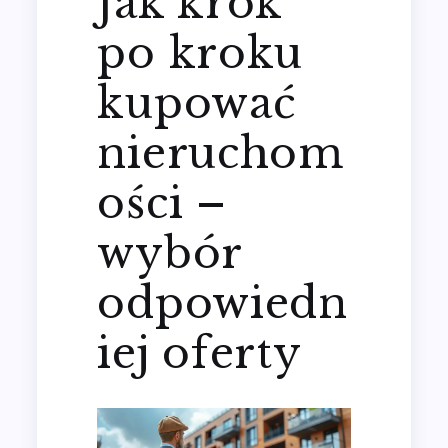
Jak krok
po kroku
kupować
nieruchom
ości –
wybór
odpowiedn
iej oferty