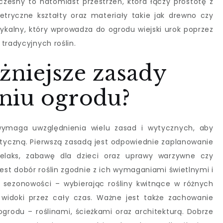
czesny to natomiast przestrzeń, która łączy prostotę z
tryczne kształty oraz materiały takie jak drewno czy
tykalny, który wprowadza do ogrodu wiejski urok poprzez
tradycyjnych roślin.
ażniejsze zasady
niu ogrodu?
wymaga uwzględnienia wielu zasad i wytycznych, aby
etyczną. Pierwszą zasadą jest odpowiednie zaplanowanie
relaks, zabawę dla dzieci oraz uprawy warzywne czy
st dobór roślin zgodnie z ich wymaganiami świetlnymi i
 sezonowości – wybierając rośliny kwitnące w różnych
widoki przez cały czas. Ważne jest także zachowanie
grodu – roślinami, ścieżkami oraz architekturą. Dobrze