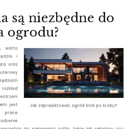
ia są niezbędne do
a ogrodu?
, warto
ędzia i
ara oraz
puterowy
rzędziom
ozkład
strzeni
iem jest
Jak zaprojektować ogród krok po kroku?
ą prace
sadzenie
arzędzia do pielęgnacji roślin, takie jak sekatory czy