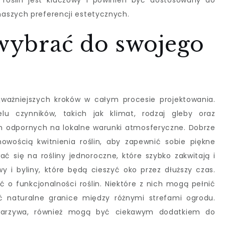
 roślin jest kluczowy i powinien być dostosowany do
aszych preferencji estetycznych.
 wybrać do swojego
jważniejszych kroków w całym procesie projektowania.
lu czynników, takich jak klimat, rodzaj gleby oraz
in odpornych na lokalne warunki atmosferyczne. Dobrze
owością kwitnienia roślin, aby zapewnić sobie piękne
ć się na rośliny jednoroczne, które szybko zakwitają i
ewy i byliny, które będą cieszyć oko przez dłuższy czas.
 o funkcjonalności roślin. Niektóre z nich mogą pełnić
ć naturalne granice między różnymi strefami ogrodu.
zy warzywa, również mogą być ciekawym dodatkiem do