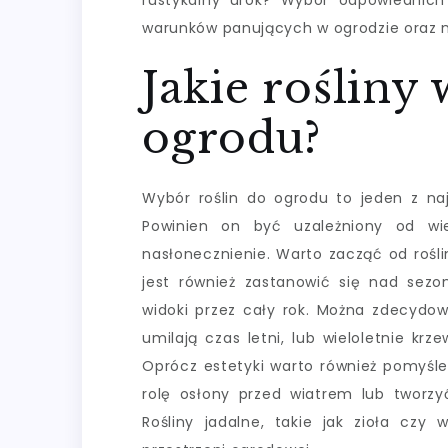
rustykalny urok? Wybór odpowiednich
warunków panujących w ogrodzie oraz n
Jakie rośliny
ogrodu?
Wybór roślin do ogrodu to jeden z na
Powinien on być uzależniony od wie
nasłonecznienie. Warto zacząć od rośl
jest również zastanowić się nad sezon
widoki przez cały rok. Można zdecydowa
umilają czas letni, lub wieloletnie krz
Oprócz estetyki warto również pomyśleć
rolę osłony przed wiatrem lub tworzy
Rośliny jadalne, takie jak zioła c