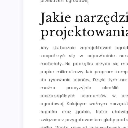
przestrzeni ogrodowej.
Jakie narzędz
projektowani
Aby skutecznie zaprojektować ogród
zaopatrzyć się w odpowiednie narz
materiały. Na początku przyda się mi
papier milimetrowy lub program kom
do rysowania planów. Dzięki tym na
można precyzyjnie określić r
poszczególnych elementów w prze
ogrodowej. Kolejnym ważnym narzędz
łopatka oraz grabie, które ułatwi
związane z przygotowaniem gleby pod 
roślin. Warto również zainwestować w n