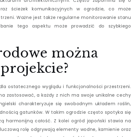
rukturami architektonicznymi. Często zapomina się o
raz ścieżek komunikacyjnych w ogrodzie, co może
zeni. Ważne jest także regularne monitorowanie stanu
edbanie tego aspektu może prowadzić do szybkiego
ogrodowe można
projekcie?
la ostatecznego wyglądu i funkcjonalności przestrzeni.
ożna zastosować, a każdy z nich ma swoje unikalne cechy
gielski charakteryzuje się swobodnym układem roślin,
dnością gatunków. W takim ogrodzie często spotyka się
zą harmonijną całość. Z kolei ogród japoński stawia na
 kluczową rolę odgrywają elementy wodne, kamienie oraz