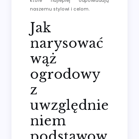
które najlepiej odpowiadają
naszemu stylowi i celom.
Jak
narysować
wąż
ogrodowy
z
uwzględnie
niem
podstawow