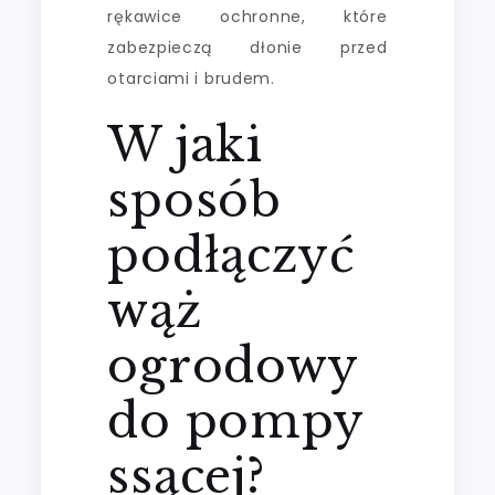
rękawice ochronne, które
zabezpieczą dłonie przed
otarciami i brudem.
W jaki
sposób
podłączyć
wąż
ogrodowy
do pompy
ssącej?