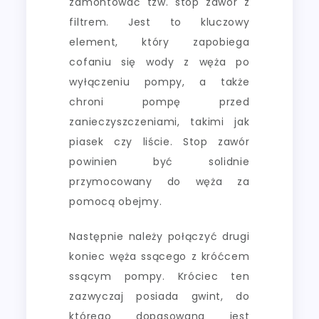
zamontować tzw. stop zawór z
filtrem. Jest to kluczowy
element, który zapobiega
cofaniu się wody z węża po
wyłączeniu pompy, a także
chroni pompę przed
zanieczyszczeniami, takimi jak
piasek czy liście. Stop zawór
powinien być solidnie
przymocowany do węża za
pomocą obejmy.
Następnie należy połączyć drugi
koniec węża ssącego z króćcem
ssącym pompy. Króciec ten
zazwyczaj posiada gwint, do
którego dopasowana jest