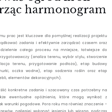
orząc harmonogram
u prac jest kluczowe dla pomyślnej realizacji projektu
ządkować zadania i efektywnie zarządzać czasem oraz
dzielenie całego procesu na mniejsze, łatwiejsze do
rzygotowawczy (analiza terenu, wybór stylu, stworzenie
elacja terenu, przygotowanie podłoża), etap budowy
murki, oczka wodne), etap sadzenia roślin oraz etap
bli, elementów dekoracyjnych).
ślić konkretne zadania i szacowany czas potrzebny na
akże ewentualne opóźnienia, które mogą wynikać z
 jak warunki pogodowe. Pora roku ma również znaczenie –
rzewów, najlepiej wykonać jesienią lub wiosną, podczas