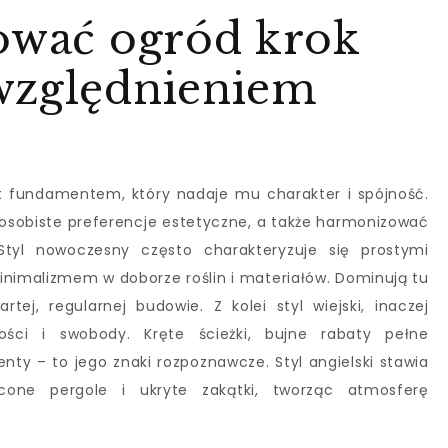
tować ogród krok
względnieniem
t fundamentem, który nadaje mu charakter i spójność.
 osobiste preferencje estetyczne, a także harmonizować
Styl nowoczesny często charakteryzuje się prostymi
imalizmem w doborze roślin i materiałów. Dominują tu
rtej, regularnej budowie. Z kolei styl wiejski, inaczej
ności i swobody. Kręte ścieżki, bujne rabaty pełne
enty – to jego znaki rozpoznawcze. Styl angielski stawia
cone pergole i ukryte zakątki, tworząc atmosferę