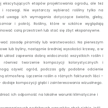
iej ekscytujących etapów projektowania ogrodu, ale też
 i rozwagi. Nie wystarczy wybierać rośliny tylko na
pod uwagę ich wymagania dotyczące światła, gleby,
ozmiar i pokrój. Rośliny, które w szkółce wyglądają
inować całą przestrzeń lub stać się zbyt ekspansywne.
ować zasadę piramidy lub warstwowości. Na pierwszym
owe lub byliny, następnie średniej wysokości krzewy, a w
ki układ zapewnia dobrą widoczność wszystkich roślin i
 również tworzenie kompozycji kolorystycznych i
 mogą ożywić ogród, podczas gdy podobne odcienie
ną atmosferę. Łączenie roślin o różnych fakturach liści –
 – dodaje kompozycji głębi i zainteresowania wizualnego.
dniać ich odporność na lokalne warunki klimatyczne i