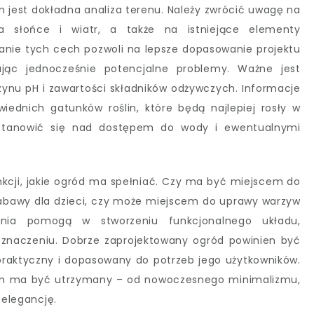
jest dokładna analiza terenu. Należy zwrócić uwagę na
 na słońce i wiatr, a także na istniejące elementy
wanie tych cech pozwoli na lepsze dopasowanie projektu
ując jednocześnie potencjalne problemy. Ważne jest
czynu pH i zawartości składników odżywczych. Informacje
ednich gatunków roślin, które będą najlepiej rosły w
astanowić się nad dostępem do wody i ewentualnymi
nkcji, jakie ogród ma spełniać. Czy ma być miejscem do
 zabawy dla dzieci, czy może miejscem do uprawy warzyw
ia pomogą w stworzeniu funkcjonalnego układu,
eznaczeniu. Dobrze zaprojektowany ogród powinien być
 praktyczny i dopasowany do potrzeb jego użytkowników.
kim ma być utrzymany – od nowoczesnego minimalizmu,
 elegancję.