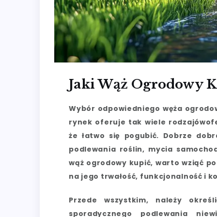
Jaki Wąż Ogrodowy K
Wybór odpowiedniego węża ogrodow
rynek oferuje tak wiele rodzajówofe
że łatwo się pogubić. Dobrze dob
podlewania roślin, mycia samochodu
wąż ogrodowy kupić, warto wziąć po
na jego trwałość, funkcjonalność i 
Przede wszystkim, należy okreś
sporadycznego podlewania niew