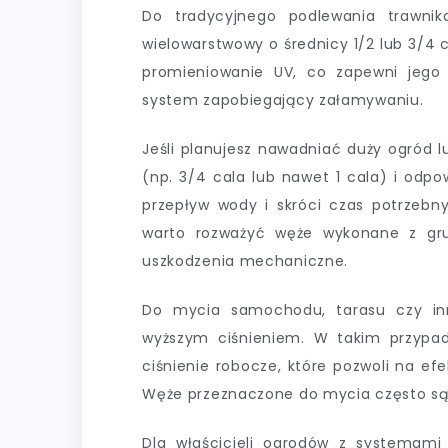
Do tradycyjnego podlewania trawnik
wielowarstwowy o średnicy 1/2 lub 3/4 c
promieniowanie UV, co zapewni jego 
system zapobiegający załamywaniu.
Jeśli planujesz nawadniać duży ogród l
(np. 3/4 cala lub nawet 1 cala) i odpo
przepływ wody i skróci czas potrzebn
warto rozważyć węże wykonane z gru
uszkodzenia mechaniczne.
Do mycia samochodu, tarasu czy inn
wyższym ciśnieniem. W takim przypad
ciśnienie robocze, które pozwoli na efe
Węże przeznaczone do mycia często są 
Dla właścicieli ogrodów z systemami