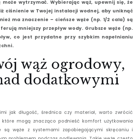
 może wytrzymać. Wybierając wąż, upewnij się, że
iż ciśnienie w Twojej instalacji wodnej, aby uniknąć
nież ma znaczenie – cieńsze węże (np. 1/2 cala) są
e oferują mniejszy przepływ wody. Grubsze węże (np.
pływ, co jest przydatne przy szybkim napełnianiu
zchni.
wój wąż ogrodowy,
 nad dodatkowymi
i jak długość, średnica czy materiał, warto zwrócić
, które mogą znacząco podnieść komfort użytkowania
 są węże z systemami zapobiegającymi skręcaniu i
ącym problemem podczas podlewania. Takie węże często