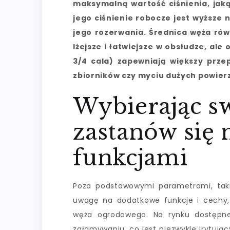
maksymalną wartość ciśnienia, jaką
jego ciśnienie robocze jest wyższe n
jego rozerwania. Średnica węża rów
lżejsze i łatwiejsze w obsłudze, al
3/4 cala) zapewniają większy prze
zbiorników czy myciu dużych powier
Wybierając s
zastanów się
funkcjami
Poza podstawowymi parametrami, takim
uwagę na dodatkowe funkcje i cechy
węża ogrodowego. Na rynku dostępne
załamywaniu, co jest niezwykle irytuj