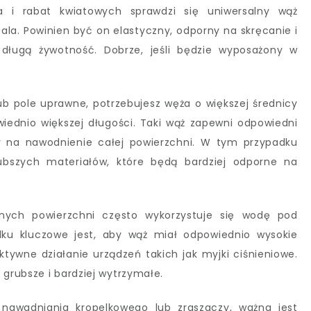
a i rabat kwiatowych sprawdzi się uniwersalny wąż
ala. Powinien być on elastyczny, odporny na skręcanie i
długą żywotność. Dobrze, jeśli będzie wyposażony w
ub pole uprawne, potrzebujesz węża o większej średnicy
wiednio większej długości. Taki wąż zapewni odpowiedni
y na nawodnienie całej powierzchni. W tym przypadku
bszych materiałów, które będą bardziej odporne na
ych powierzchni często wykorzystuje się wodę pod
ku kluczowe jest, aby wąż miał odpowiednio wysokie
ktywne działanie urządzeń takich jak myjki ciśnieniowe.
grubsze i bardziej wytrzymałe.
 nawadniania kropelkowego lub zraszaczy, ważna jest