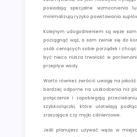
posiadają specjalne wzmocnienia l
minimalizują ryzyko powstawania supłó
Kolejnym udogodnieniem są węże samor
pociągnąć wąż, a sam zwinie się do ko
osób ceniących sobie porządek i chcąc
być nieco niższa trwałość w porównani
przepływ wody.
Warto również zwrócić uwagę na jakość z
bardziej odporne na uszkodzenia niż p
połączenie i zapobiegają przeciekan
szybkozłączki, które ułatwiają podłą
zraszające czy myjki ciśnieniowe.
Jeśli planujesz używać węża w miej