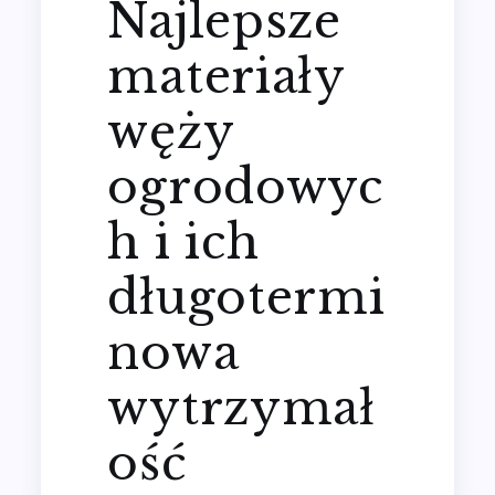
Najlepsze
materiały
węży
ogrodowyc
h i ich
długotermi
nowa
wytrzymał
ość