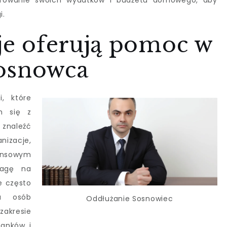
itorowanie swoich wydatków i budżetu domowego, aby
i.
cje oferują pomoc w
osnowca
i, które
m się z
znaleźć
nizacje,
nansowym
wagę na
e często
la osób
Oddłużanie Sosnowiec
kresie
banków i