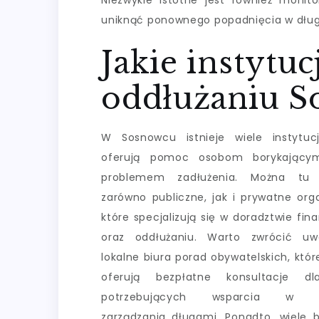
Niezwykle istotne jest również mon
uniknąć ponownego popadnięcia w dług
Jakie instytu
oddłużaniu S
W Sosnowcu istnieje wiele instytucj
oferują pomoc osobom borykający
problemem zadłużenia. Można tu 
zarówno publiczne, jak i prywatne orga
które specjalizują się w doradztwie fi
oraz oddłużaniu. Warto zwrócić u
lokalne biura porad obywatelskich, któr
oferują bezpłatne konsultacje d
potrzebujących wsparcia w za
zarządzania długami. Ponadto, wiele 