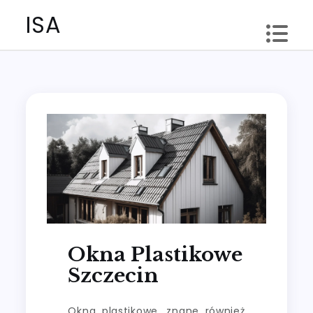
Skip
ISA
to
content
Okna Plastikowe
Szczecin
Okna plastikowe, znane również