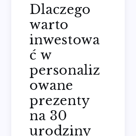
Dlaczego
warto
inwestowa
ć w
personaliz
owane
prezenty
na 30
urodziny