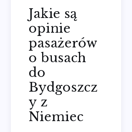
Jakie są
opinie
pasażerów
o busach
do
Bydgoszcz
y z
Niemiec