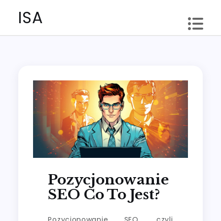
Skip
ISA
to
content
Pozycjonowanie
SEO Co To Jest?
Pozycjonowanie SEO, czyli