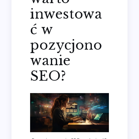
inwestowa
ć w
pozycjono
wanie
SEO?