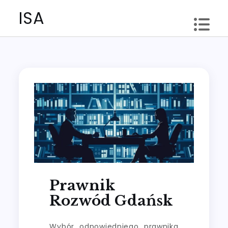
Skip
ISA
to
content
Prawnik
Rozwód Gdańsk
Wybór odpowiedniego prawnika