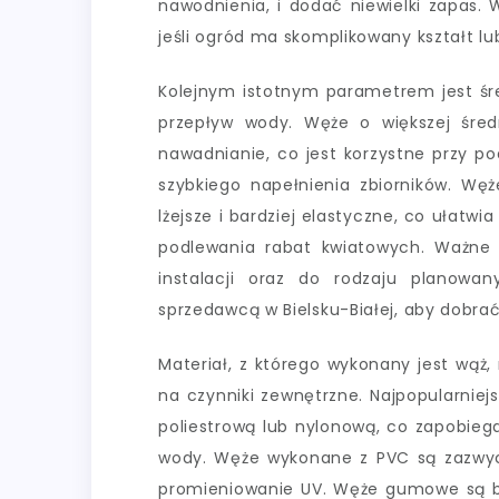
nawodnienia, i dodać niewielki zapas.
jeśli ogród ma skomplikowany kształt 
Kolejnym istotnym parametrem jest ś
przepływ wody. Węże o większej średn
nawadnianie, co jest korzystne przy p
szybkiego napełnienia zbiorników. Węż
lżejsze i bardziej elastyczne, co ułatw
podlewania rabat kwiatowych. Ważne 
instalacji oraz do rodzaju planowa
sprzedawcą w Bielsku-Białej, aby dobra
Materiał, z którego wykonany jest wąż
na czynniki zewnętrzne. Najpopularnie
poliestrową lub nylonową, co zapobieg
wody. Węże wykonane z PVC są zazwycz
promieniowanie UV. Węże gumowe są bar