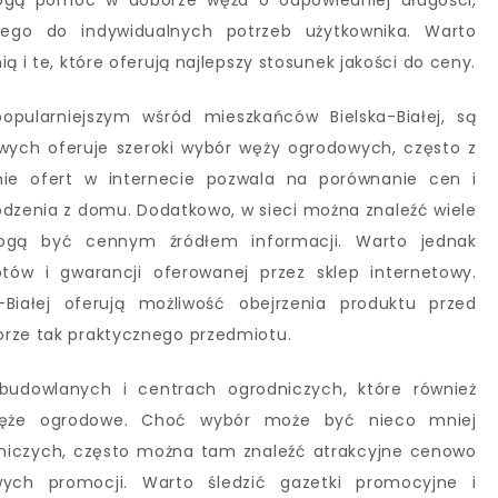
Mogą pomóc w doborze węża o odpowiedniej długości,
nego do indywidualnych potrzeb użytkownika. Warto
ą i te, które oferują najlepszy stosunek jakości do ceny.
opularniejszym wśród mieszkańców Bielska-Białej, są
owych oferuje szeroki wybór węży ogrodowych, często z
nie ofert w internecie pozwala na porównanie cen i
zenia z domu. Dodatkowo, w sieci można znaleźć wiele
mogą być cennym źródłem informacji. Warto jednak
tów i gwarancji oferowanej przez sklep internetowy.
-Białej oferują możliwość obejrzenia produktu przed
orze tak praktycznego przedmiotu.
dowlanych i centrach ogrodniczych, które również
węże ogrodowe. Choć wybór może być nieco mniej
dniczych, często można tam znaleźć atrakcyjne cenowo
wych promocji. Warto śledzić gazetki promocyjne i