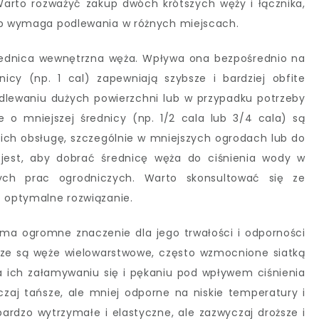
 Warto rozważyć zakup dwóch krótszych węży i łącznika,
lub wymaga podlewania w różnych miejscach.
rednica wewnętrzna węża. Wpływa ona bezpośrednio na
icy (np. 1 cal) zapewniają szybsze i bardziej obfite
odlewaniu dużych powierzchni lub w przypadku potrzeby
e o mniejszej średnicy (np. 1/2 cala lub 3/4 cala) są
ia ich obsługę, szczególnie w mniejszych ogrodach lub do
jest, aby dobrać średnicę węża do ciśnienia wody w
nych prac ogrodniczych. Warto skonsultować się ze
ć optymalne rozwiązanie.
, ma ogromne znaczenie dla jego trwałości i odporności
jsze są węże wielowarstwowe, często wzmocnione siatką
a ich załamywaniu się i pękaniu pod wpływem ciśnienia
aj tańsze, ale mniej odporne na niskie temperatury i
dzo wytrzymałe i elastyczne, ale zazwyczaj droższe i