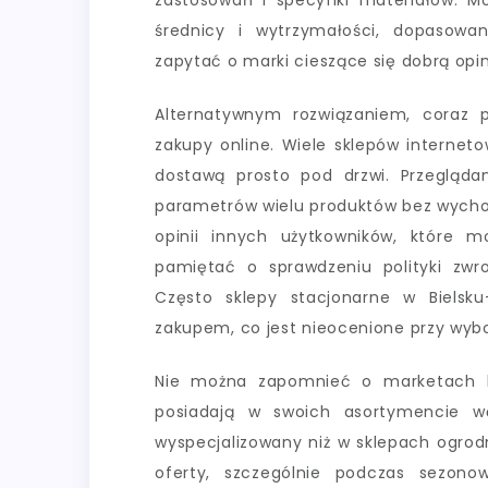
zastosowań i specyfiki materiałów. 
średnicy i wytrzymałości, dopasowa
zapytać o marki cieszące się dobrą opini
Alternatywnym rozwiązaniem, coraz p
zakupy online. Wiele sklepów internet
dostawą prosto pod drzwi. Przegląda
parametrów wielu produktów bez wychod
opinii innych użytkowników, które 
pamiętać o sprawdzeniu polityki zwro
Często sklepy stacjonarne w Bielsku
zakupem, co jest nieocenione przy wyb
Nie można zapomnieć o marketach bu
posiadają w swoich asortymencie 
wyspecjalizowany niż w sklepach ogro
oferty, szczególnie podczas sezono