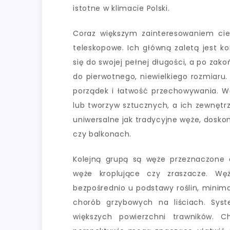
istotne w klimacie Polski.
Coraz większym zainteresowaniem cies
teleskopowe. Ich główną zaletą jest k
się do swojej pełnej długości, a po za
do pierwotnego, niewielkiego rozmiaru. 
porządek i łatwość przechowywania. W
lub tworzyw sztucznych, a ich zewnętr
uniwersalne jak tradycyjne węże, dosko
czy balkonach.
Kolejną grupą są węże przeznaczone
węże kroplujące czy zraszacze. Wę
bezpośrednio u podstawy roślin, minima
chorób grzybowych na liściach. Sys
większych powierzchni trawników. C