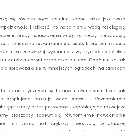
zą się również węże spiralne, znane także jako węże
ompaktowość i lekkość. Po napełnieniu wodą rozciągają
kończeniu pracy i spuszczeniu wody, samoczynnie wracają
Jest to idealne rozwiązanie dla osób, które cenią sobie
ęże te są zazwyczaj wykonane z wytrzymałego lateksu
zna warstwa chroni przed przetarciami. Choć nie są tak
nale sprawdzają się w mniejszych ogrodach, na tarasach
 do automatycznych systemów nawadniania, takie jak
że kroplujące emitują wodę powoli i równomiernie
lizując straty przez parowanie i zapobiegając rozwojowi
temy zraszaczy zapewniają równomierne nawadnianie
hoć ich zakup jest większą inwestycją, w dłuższej