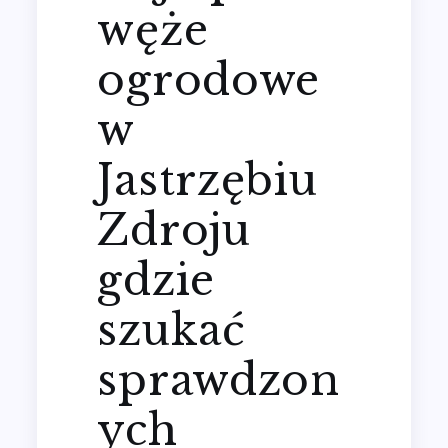
węże
ogrodowe
w
Jastrzębiu
Zdroju
gdzie
szukać
sprawdzon
ych