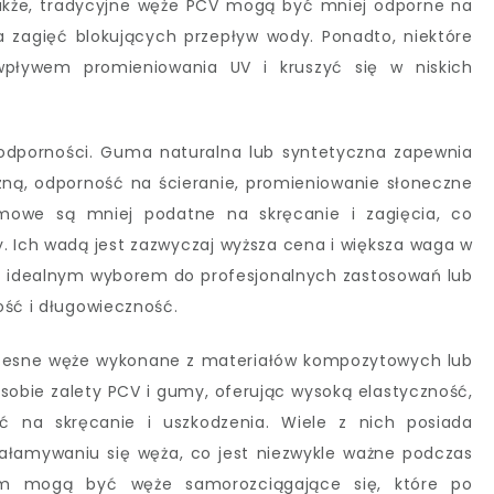
akże, tradycyjne węże PCV mogą być mniej odporne na
 zagięć blokujących przepływ wody. Ponadto, niektóre
ływem promieniowania UV i kruszyć się w niskich
odporności. Guma naturalna lub syntetyczna zapewnia
ą, odporność na ścieranie, promieniowanie słoneczne
owe są mniej podatne na skręcanie i zagięcia, co
. Ich wadą jest zazwyczaj wyższa cena i większa waga w
k idealnym wyborem do profesjonalnych zastosowań lub
ość i długowieczność.
zesne węże wykonane z materiałów kompozytowych lub
sobie zalety PCV i gumy, oferując wysoką elastyczność,
ć na skręcanie i uszkodzenia. Wiele z nich posiada
ałamywaniu się węża, co jest niezwykle ważne podczas
dem mogą być węże samorozciągające się, które po