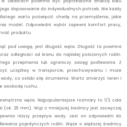
w Siedlcach powinna być poprzedzona analizą kilku
 jego dopasowanie do indywidualnych potrzeb. Nie każdy
latego warto poświęcić chwilę na przemyślenie, jakie
 nas model. Odpowiedni wybór zapewni komfort pracy,
ność produktu.
iąć pod uwagę, jest długość węża. Długość ta powinna
raz odległości od kranu do najdalej położonych roślin.
tego przepinania lub ograniczy zasięg podlewania. Z
 być uciążliwy w transporcie, przechowywaniu i może
ody, co osłabi siłę strumienia. Warto zmierzyć teren i
ie swobodę ruchu.
wewnętrzna węża. Najpopularniejsze rozmiary to 1/2 cala
al (ok. 25 mm). Wąż o mniejszej średnicy jest zazwyczaj
zapewnia niższy przepływ wody. Jest on odpowiedni do
ewania pojedynczych roślin. Węże o większej średnicy