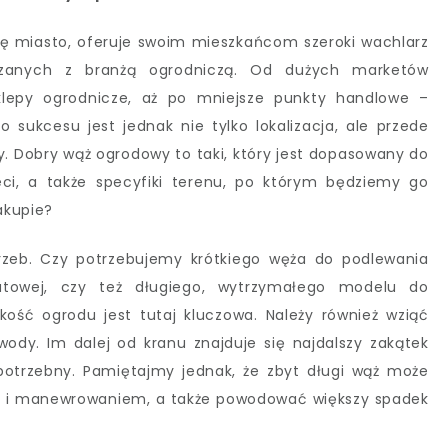
się miasto, oferuje swoim mieszkańcom szeroki wachlarz
ązanych z branżą ogrodniczą. Od dużych marketów
sklepy ogrodnicze, aż po mniejsze punkty handlowe –
 sukcesu jest jednak nie tylko lokalizacja, ale przede
. Dobry wąż ogrodowy to taki, który jest dopasowany do
eci, a także specyfiki terenu, po którym będziemy go
akupie?
trzeb. Czy potrzebujemy krótkiego węża do podlewania
iatowej, czy też długiego, wytrzymałego modelu do
kość ogrodu jest tutaj kluczowa. Należy również wziąć
dy. Im dalej od kranu znajduje się najdalszy zakątek
otrzebny. Pamiętajmy jednak, że zbyt długi wąż może
 i manewrowaniem, a także powodować większy spadek