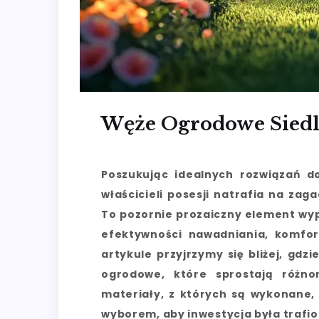
Węże Ogrodowe Siedl
Poszukując idealnych rozwiązań d
właścicieli posesji natrafia na z
To pozornie prozaiczny element wyp
efektywności nawadniania, komfor
artykule przyjrzymy się bliżej, gdz
ogrodowe, które sprostają różn
materiały, z których są wykonane,
wyborem, aby inwestycja była trafion