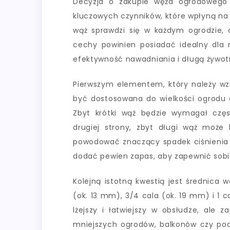
Decyzja o zakupie węża ogrodowego 
kluczowych czynników, które wpłyną na
wąż sprawdzi się w każdym ogrodzie, d
cechy powinien posiadać idealny dla
efektywność nawadniania i długą żywot
Pierwszym elementem, który należy wz
być dostosowana do wielkości ogrodu o
Zbyt krótki wąż będzie wymagał częs
drugiej strony, zbyt długi wąż może
powodować znaczący spadek ciśnienia w
dodać pewien zapas, aby zapewnić sob
Kolejną istotną kwestią jest średnica 
(ok. 13 mm), 3/4 cala (ok. 19 mm) i 1 c
lżejszy i łatwiejszy w obsłudze, ale 
mniejszych ogrodów, balkonów czy podl