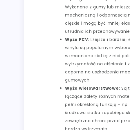
Wykonane z gumy lub mieszan
mechaniczną i odpornością n
ciężkie i mogą być mniej ela
utrudnia ich przechowywani
Węże PCV
: Lżejsze i bardzi
winylu są popularnym wybore
wzmocnione siatką z nici pol
wytrzymałość na ciśnienie i
odporne na uszkodzenia mec
gumowych.
Węże wielowarstwowe
: Są
łączące zalety różnych materi
pełni określoną funkcję – np
środkowa siatka zapobiega sk
zewnętrzna chroni przed prze
bardzo wytrzymałe.