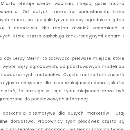
 Miasto oferuje szeroki wachlarz miejsc, gdzie można
sażenia. Od dużych marketów budowlanych, które
ych marek, po specjalistyczne sklepy ogrodnicze, gdzie
dzę i doradztwo. Nie można również zapominać o
wych, które często zaskakują konkurencyjnymi cenami i
 czy Leroy Merlin, to zazwyczaj pierwsze miejsce, które
oki wybór węży ogrodowych, od podstawowych modeli po
z nowoczesnych materiałów. Często można tam znaleźć
rakcyjnym miejscem dla osób szukających dobrej jakości
amiętać, że obsługa w tego typu miejscach może być
graniczone do podstawowych informacji.
ą doskonałą alternatywę dla dużych marketów. Tutaj
alne doradztwo. Pracownicy tych placówek często są
zielić szczegółowych informacji na temat różnych typów