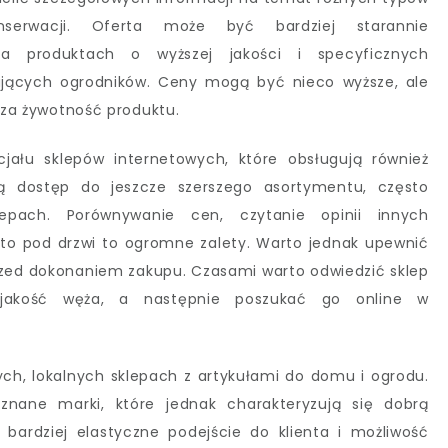
serwacji. Oferta może być bardziej starannie
na produktach o wyższej jakości i specyficznych
ających ogrodników. Ceny mogą być nieco wyższe, ale
ższa żywotność produktu.
jału sklepów internetowych, które obsługują również
ją dostęp do jeszcze szerszego asortymentu, często
epach. Porównywanie cen, czytanie opinii innych
to pod drzwi to ogromne zalety. Warto jednak upewnić
 przed dokonaniem zakupu. Czasami warto odwiedzić sklep
ć jakość węża, a następnie poszukać go online w
ych, lokalnych sklepach z artykułami do domu i ogrodu.
nane marki, które jednak charakteryzują się dobrą
ą bardziej elastyczne podejście do klienta i możliwość