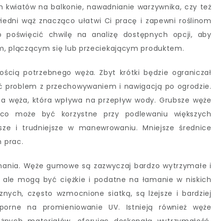
h kwiatów na balkonie, nawadnianie warzywnika, czy też
wiedni wąż znacząco ułatwi Ci pracę i zapewni roślinom
 poświęcić chwilę na analizę dostępnych opcji, aby
łym, plączącym się lub przeciekającym produktem.
ścią potrzebnego węża. Zbyt krótki będzie ograniczał
ić problem z przechowywaniem i nawigacją po ogrodzie.
na węża, która wpływa na przepływ wody. Grubsze węże
 co może być korzystne przy podlewaniu większych
ższe i trudniejsze w manewrowaniu. Mniejsze średnice
 prac.
nania. Węże gumowe są zazwyczaj bardzo wytrzymałe i
ale mogą być ciężkie i podatne na łamanie w niskich
ych, często wzmocnione siatką, są lżejsze i bardziej
orne na promieniowanie UV. Istnieją również węże