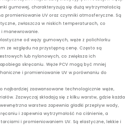
ki gumowej, charakteryzują się dużą wytrzymałością
a promieniowanie UV oraz czynniki atmosferyczne. Są
styczne, zwłaszcza w niskich temperaturach, co
e i manewrowanie.
ej elastyczne od węży gumowych, węże z polichlorku
m ze względu na przystępną cenę. Często są
iestrowych lub nylonowych, co zwiększa ich
 zapobiega skręcaniu. Węże PCV mogą być mniej
haniczne i promieniowanie UV w porównaniu do
 to najbardziej zaawansowane technologicznie węże,
ałów. Zazwyczaj składają się z kilku warstw, gdzie każda
. wewnętrzna warstwa zapewnia gładki przepływ wody,
ręcaniu i zapewnia wytrzymałość na ciśnienie, a
tarciami i promieniowaniem UV. Są elastyczne, lekkie i