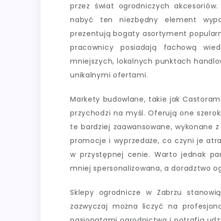
przez świat ogrodniczych akcesoriów.
nabyć ten niezbędny element wypo
prezentują bogaty asortyment popularn
pracownicy posiadają fachową wie
mniejszych, lokalnych punktach handlo
unikalnymi ofertami.
Markety budowlane, takie jak Castorama
przychodzi na myśl. Oferują one szer
te bardziej zaawansowane, wykonane 
promocje i wyprzedaże, co czyni je at
w przystępnej cenie. Warto jednak p
mniej spersonalizowana, a doradztwo o
Sklepy ogrodnicze w Zabrzu stanowi
zazwyczaj można liczyć na profesjon
pasjonatami ogrodnictwa i potrafią ud